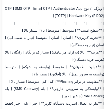
| ویژگی / نوع OTP | SMS OTP | Email OTP | Authenticator App
(TOTP) | Hardware Key (FIDO2) |
| :————– | :—— | :——– | :———————— | :——————– |
| **سطح امنیت** | متوسط | متوسط | بالا | بسیار بالا |
| **تجربه کاربری** | آسان | آسان | متوسط (نیاز به نصب اپ) |
آسان (نیاز به دستگاه) |
| **هزینه** | بالا (به ازای هر پیامک) | بسیار کم/رایگان | رایگان | بالا
(هزینه خرید دستگاه) |
| **قابلیت اطمینان** | متوسط (وابسته به شبکه) | متوسط
(وابسته به سرور ایمیل) | بالا (آفلاین) | بسیار بالا |
| **مقاومت در برابر Phishing** | کم | کم | متوسط | بسیار بالا |
| **وابستگی به سرویس خارجی** | بله (SMS Gateway) | بله
(Email Service) | خیر | خیر |
| **نیاز به اتصال اینترنت دستگاه کاربر** | خیر | بله | خیر (فقط