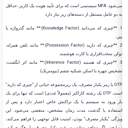
می‌شود. MFA سیستمی است که برای تأیید هویت یک کاربر، حداقل
به دو عامل مستقل از دسته‌های زیر نیاز دارد:
1. **چیزی که می‌دانید (Knowledge Factor):** مانند گذرواژه یا
پین.
2. **چیزی که دارید (Possession Factor):** مانند تلفن همراه،
توکن سخت‌افزاری یا کارت هوشمند.
3. **چیزی که هستید (Inherence Factor):** مانند اثر انگشت،
تشخیص چهره یا اسکن شبکیه چشم (بیومتریک).
OTP یا رمز یکبار مصرف، یک زیرمجموعه حیاتی از “چیزی که دارید”
است. OTP یک رشته کاراکتر (معمولاً عددی) است که تنها برای یک
بار ورود به سیستم یا یک تراکنش خاص اعتبار دارد و پس از
استفاده یا گذشت مدت زمان مشخص، منقضی می‌شود. این
ویژگی “یکبار مصرف” بودن، امنیت قابل توجهی را فراهم می‌کند،
زیرا حتی اگر مهاجم بتواند رمز عبور یکبار مصرف را رهگیری کند،