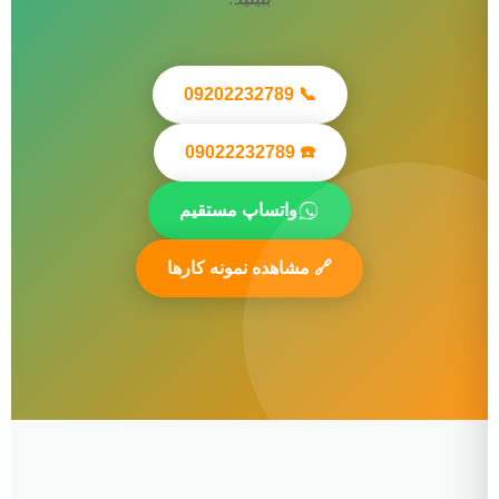
📞 09202232789
☎️ 09022232789
واتساپ مستقیم
🔗 مشاهده نمونه کارها