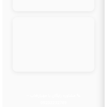
📞 مشاوره رایگان با مهیارهاب –
09202232789