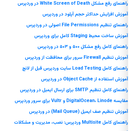
راهنمای رفع مشکل White Screen of Death در وردپرس
آموزش افزایش حداکثر حجم آپلود در وردپرس
راهنمای تنظیم File Permissions اصولی در وردپرس
آموزش ساخت محیط Staging کامل برای وردپرس
راهنمای کامل رفع مشکل ۵۰۰ و ۵۰۳ در وردپرس
آموزش تنظیم Firewall سرور برای محافظت از وردپرس
راهنمای کامل Load Testing سایت وردپرس قبل از لانچ
آموزش استفاده از Object Cache در وردپرس
راهنمای کامل تنظیم SMTP برای ارسال ایمیل در وردپرس
مقایسه DigitalOcean، Linode و Vultr برای سرور وردپرس
آموزش تنظیم صف ایمیل (Mail Queue) در وردپرس
راهنمای کامل Multisite وردپرس: نصب، مدیریت و مشکلات