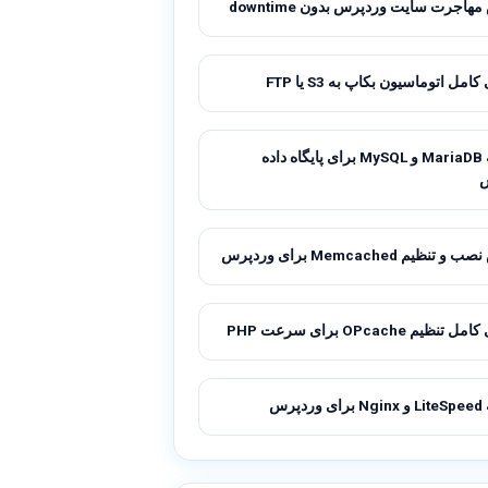
اجرت سایت وردپرس بدون downtime
امل اتوماسیون بکاپ به S3 یا FTP
مقایسه MariaDB و MySQL برای پایگاه داده
نظیم Memcached برای وردپرس
ظیم OPcache برای سرعت PHP
پرس