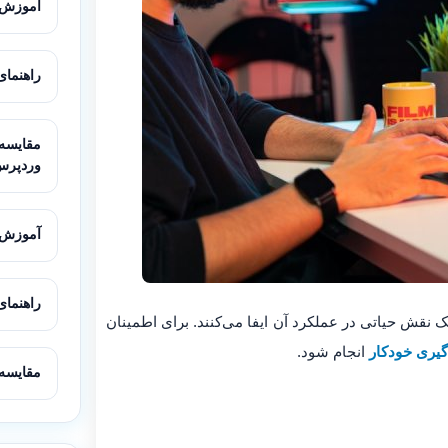
آموزش مه
راهنمای ک
وردپرس
آموزش نصب و ت
راهنمای کامل تن
قش حیاتی در عملکرد آن ایفا می‌کنند. برای اطمینان
گیری خودکار
انجام شود.
مقایسه LiteSpeed و Nginx برای ورد