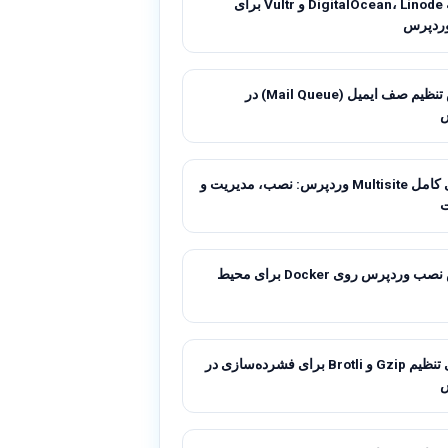
مقایسه DigitalOcean، Linode و Vultr برای
ردپرس
آموزش تنظیم صف ایمیل (Mail Queue) در
راهنمای کامل Multisite وردپرس: نصب، مدیریت و
آموزش نصب وردپرس روی Docker برای محیط
راهنمای تنظیم Gzip و Brotli برای فشرده‌سازی در