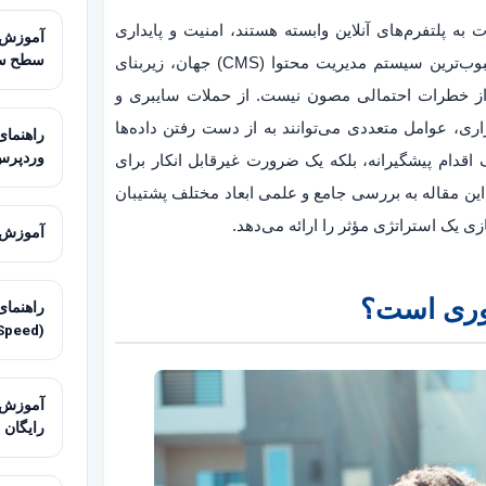
 پلتفرم‌های آنلاین وابسته هستند، امنیت و پایداری
سطح س
وب‌سایت از اهمیت حیاتی برخوردار است. وردپرس، به عنوان محبوب‌ترین سیستم مدیریت محتوا (CMS) جهان، زیربنای
 از خطرات احتمالی مصون نیست. از حملات سایبری و
اری، عوامل متعددی می‌توانند به از دست رفتن داده‌ها
وردپرس
 اقدام پیشگیرانه، بلکه یک ضرورت غیرقابل انکار برای
ن مقاله به بررسی جامع و علمی ابعاد مختلف پشتیبان
ی یک استراتژی مؤثر را ارائه می‌دهد.
آموزش تنظیم HTTP/2 و
وری است؟
راهنمای
(LiteSpeed)
آموزش م
رایگان