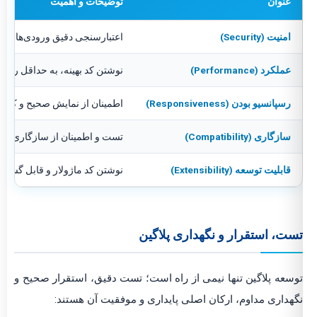
عنوان
توضیحات و اهمیت
امنیت (Security)
اعتبارسنجی دقیق ورودی‌های کاربر، استفاده از Nonce برای محافظت از عملیات مهم، و جلوگیری از حملات XSS و ion
عملکرد (Performance)
نوشتن کد بهینه، به حداقل رسان
رسپانسیو بودن (Responsiveness)
اطمینان از نمایش صحیح و کاربردی تمامی عناصر UI پلاگین در دستگاه‌های مختلف (موبایل، تبلت، لپ‌تاپ،
سازگاری (Compatibility)
تست و اطمینان از سازگاری پلاگ
قابلیت توسعه (Extensibility)
نوشتن کد ماژولار و قابل گسترش با استفاده از اصول برنامه‌نویسی 
تست، استقرار و نگهداری پلاگین
توسعه پلاگین تنها نیمی از راه است؛ تست دقیق، استقرار صحیح و
نگهداری مداوم، ارکان اصلی پایداری و موفقیت آن هستند: