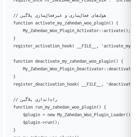
// هوک‌های فعال‌سازی و غیرفعال‌سازی پلاگین
function activate_my_zahedan_woo_plugin() {
    My_Zahedan_Woo_Plugin_Activator::activate();
}
register_activation_hook( __FILE__, 'activate_my_z
function deactivate_my_zahedan_woo_plugin() {
    My_Zahedan_Woo_Plugin_Deactivator::deactivate(
}
register_deactivation_hook( __FILE__, 'deactivate_
// راه‌اندازی پلاگین
function run_my_zahedan_woo_plugin() {
    $plugin = new My_Zahedan_Woo_Plugin_Loader();
    $plugin->run();
}