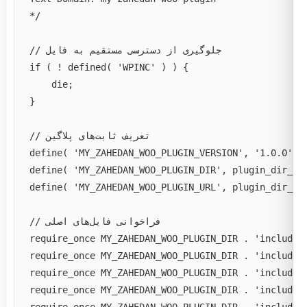
*/
// جلوگیری از دسترسی مستقیم به فایل
if ( ! defined( 'WPINC' ) ) {
    die;
}
// تعریف ثابت‌های پلاگین
define( 'MY_ZAHEDAN_WOO_PLUGIN_VERSION', '1.0.0' )
define( 'MY_ZAHEDAN_WOO_PLUGIN_DIR', plugin_dir_pa
define( 'MY_ZAHEDAN_WOO_PLUGIN_URL', plugin_dir_ur
// فراخوانی فایل‌های اصلی
require_once MY_ZAHEDAN_WOO_PLUGIN_DIR . 'includes
require_once MY_ZAHEDAN_WOO_PLUGIN_DIR . 'includes
require_once MY_ZAHEDAN_WOO_PLUGIN_DIR . 'includes
require_once MY_ZAHEDAN_WOO_PLUGIN_DIR . 'includes