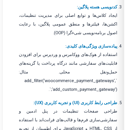
کدنویسی هسته پلاگین:
ایجاد کلاس‌ها و توابع اصلی برای مدیریت تنظیمات،
اکشن‌ها، فیلترها و منطق عمومی پلاگین، با رعایت
اصول برنامه‌نویسی شیءگرا (OOP).
پیاده‌سازی ویژگی‌های کلیدی:
استفاده از هوک‌های ووکامرس و وردپرس برای افزودن
قابلیت‌های سفارشی مانند درگاه پرداخت یا گزینه‌های
حمل‌ونقل محلی. مثال:
`add_filter(‘woocommerce_payment_gateways’,
‘add_custom_payment_gateway’);`.
طراحی رابط کاربری (UI) و تجربه کاربری (UX):
طراحی صفحات تنظیمات در پنل ادمین و
سفارشی‌سازی فرم‌ها و قالب‌های فرانت‌اند با استفاده
از HTML, CSS و JavaScript برای اطمینان از تجربه