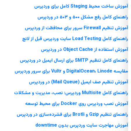
آموزش ساخت محیط Staging کامل برای وردپرس
راهنمای کامل رفع مشکل ۵۰۰ و ۵۰۳ در وردپرس
آموزش تنظیم Firewall سرور برای محافظت از وردپرس
راهنمای کامل Load Testing سایت وردپرس قبل از لانچ
آموزش استفاده از Object Cache در وردپرس
راهنمای کامل تنظیم SMTP برای ارسال ایمیل در وردپرس
مقایسه DigitalOcean، Linode و Vultr برای سرور وردپرس
آموزش تنظیم صف ایمیل (Mail Queue) در وردپرس
راهنمای کامل Multisite وردپرس: نصب، مدیریت و مشکلات
آموزش نصب وردپرس روی Docker برای محیط توسعه
راهنمای تنظیم Gzip و Brotli برای فشرده‌سازی در وردپرس
آموزش مهاجرت سایت وردپرس بدون downtime