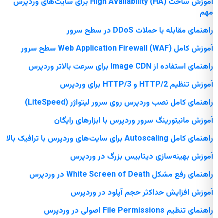
آموزش ساخت High Availability (HA) برای سایت‌های وردپرس
مهم
راهنمای مقابله با حملات DDoS در سطح سرور
آموزش کامل Web Application Firewall (WAF) سطح سرور
راهنمای استفاده از Image CDN برای سرعت بالاتر وردپرس
آموزش تنظیم HTTP/2 و HTTP/3 برای وردپرس
راهنمای کامل نصب وردپرس روی سرور لیتواژر (LiteSpeed)
آموزش مانیتورینگ سرور وردپرس با ابزارهای رایگان
راهنمای کامل Autoscaling برای سایت‌های وردپرس با ترافیک بالا
آموزش بهینه‌سازی دیتابیس بزرگ در وردپرس
راهنمای رفع مشکل White Screen of Death در وردپرس
آموزش افزایش حداکثر حجم آپلود در وردپرس
راهنمای تنظیم File Permissions اصولی در وردپرس