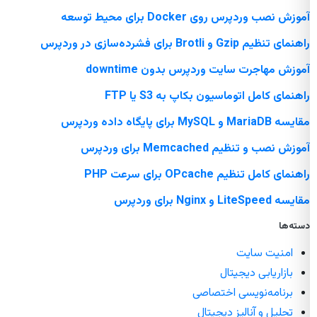
آموزش نصب وردپرس روی Docker برای محیط توسعه
راهنمای تنظیم Gzip و Brotli برای فشرده‌سازی در وردپرس
آموزش مهاجرت سایت وردپرس بدون downtime
راهنمای کامل اتوماسیون بکاپ به S3 یا FTP
مقایسه MariaDB و MySQL برای پایگاه داده وردپرس
آموزش نصب و تنظیم Memcached برای وردپرس
راهنمای کامل تنظیم OPcache برای سرعت PHP
مقایسه LiteSpeed و Nginx برای وردپرس
دسته‌ها
امنیت سایت
بازاریابی دیجیتال
برنامه‌نویسی اختصاصی
تحلیل و آنالیز دیجیتال