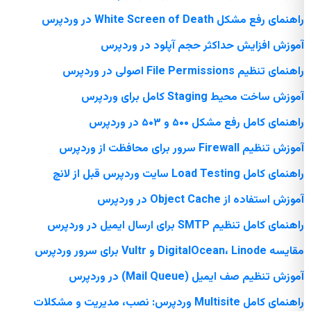
راهنمای رفع مشکل White Screen of Death در وردپرس
آموزش افزایش حداکثر حجم آپلود در وردپرس
راهنمای تنظیم File Permissions اصولی در وردپرس
آموزش ساخت محیط Staging کامل برای وردپرس
راهنمای کامل رفع مشکل ۵۰۰ و ۵۰۳ در وردپرس
آموزش تنظیم Firewall سرور برای محافظت از وردپرس
راهنمای کامل Load Testing سایت وردپرس قبل از لانچ
آموزش استفاده از Object Cache در وردپرس
راهنمای کامل تنظیم SMTP برای ارسال ایمیل در وردپرس
مقایسه DigitalOcean، Linode و Vultr برای سرور وردپرس
آموزش تنظیم صف ایمیل (Mail Queue) در وردپرس
راهنمای کامل Multisite وردپرس: نصب، مدیریت و مشکلات