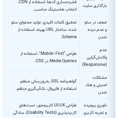
فشرده‌سازی کدها، استفاده از CDN،
بارگذاری سایت
انتخاب هاستینگ مناسب.
ضعف در سئو
تحقیق کلمات کلیدی، تولید محتوای سئو
و عدم دیده
شده، ساختار URL بهینه، استفاده از
شدن
Schema.
عدم
طراحی “Mobile-First”، استفاده از
واکنش‌گرایی
Media Queries در CSS.
(Responsive)
مشکلات
گواهینامه SSL، به‌روزرسانی منظم،
امنیتی و هک
استفاده از فایروال، بک‌آپ‌گیری منظم.
شدن
ناوبری پیچیده
طراحی UI/UX کاربرمحور، تست‌های
و تجربه کاربری
کاربردپذیری (Usability Tests)، سادگی