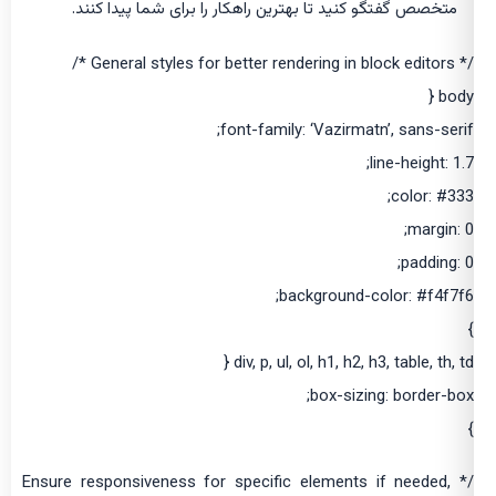
متخصص گفتگو کنید تا بهترین راهکار را برای شما پیدا کنند.
/* General styles for better rendering in block editors */
body {
font-family: ‘Vazirmatn’, sans-serif;
line-height: 1.7;
color: #333;
margin: 0;
padding: 0;
background-color: #f4f7f6;
}
div, p, ul, ol, h1, h2, h3, table, th, td {
box-sizing: border-box;
}
/* Ensure responsiveness for specific elements if needed,