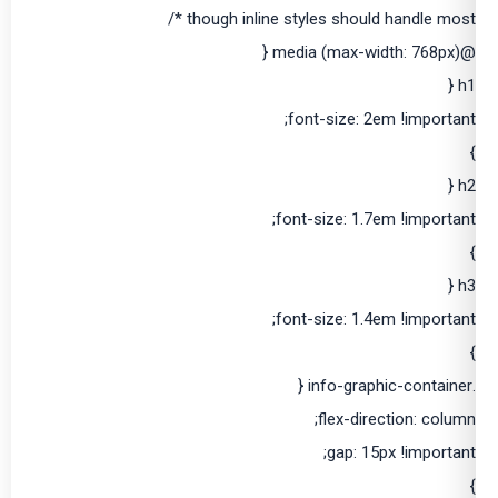
though inline styles should handle most */
@media (max-width: 768px) {
h1 {
font-size: 2em !important;
}
h2 {
font-size: 1.7em !important;
}
h3 {
font-size: 1.4em !important;
}
.info-graphic-container {
flex-direction: column;
gap: 15px !important;
}