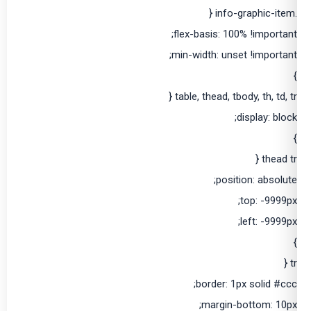
.info-graphic-item {
flex-basis: 100% !important;
min-width: unset !important;
}
table, thead, tbody, th, td, tr {
display: block;
}
thead tr {
position: absolute;
top: -9999px;
left: -9999px;
}
tr {
border: 1px solid #ccc;
margin-bottom: 10px;