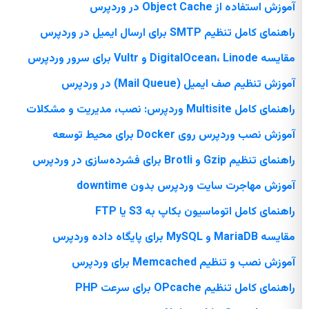
آموزش استفاده از Object Cache در وردپرس
راهنمای کامل تنظیم SMTP برای ارسال ایمیل در وردپرس
مقایسه DigitalOcean، Linode و Vultr برای سرور وردپرس
آموزش تنظیم صف ایمیل (Mail Queue) در وردپرس
راهنمای کامل Multisite وردپرس: نصب، مدیریت و مشکلات
آموزش نصب وردپرس روی Docker برای محیط توسعه
راهنمای تنظیم Gzip و Brotli برای فشرده‌سازی در وردپرس
آموزش مهاجرت سایت وردپرس بدون downtime
راهنمای کامل اتوماسیون بکاپ به S3 یا FTP
مقایسه MariaDB و MySQL برای پایگاه داده وردپرس
آموزش نصب و تنظیم Memcached برای وردپرس
راهنمای کامل تنظیم OPcache برای سرعت PHP