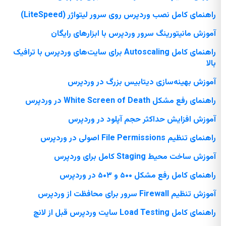
راهنمای کامل نصب وردپرس روی سرور لیتواژر (LiteSpeed)
آموزش مانیتورینگ سرور وردپرس با ابزارهای رایگان
راهنمای کامل Autoscaling برای سایت‌های وردپرس با ترافیک
بالا
آموزش بهینه‌سازی دیتابیس بزرگ در وردپرس
راهنمای رفع مشکل White Screen of Death در وردپرس
آموزش افزایش حداکثر حجم آپلود در وردپرس
راهنمای تنظیم File Permissions اصولی در وردپرس
آموزش ساخت محیط Staging کامل برای وردپرس
راهنمای کامل رفع مشکل ۵۰۰ و ۵۰۳ در وردپرس
آموزش تنظیم Firewall سرور برای محافظت از وردپرس
راهنمای کامل Load Testing سایت وردپرس قبل از لانچ