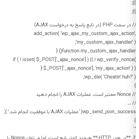
});
});
// در سمت PHP (در تابع پاسخ به درخواست AJAX)
add_action( ‘wp_ajax_my_custom_ajax_action’,
‘my_custom_ajax_handler’ );
function my_custom_ajax_handler() {
if ( ! isset( $_POST[‘_ajax_nonce’] ) || ! wp_verify_nonce(
$_POST[‘_ajax_nonce’], ‘my_ajax_action’ ) ) {
wp_die( ‘Cheatin’ huh?’ );
}
// Nonce معتبر است، عملیات AJAX را انجام دهید
// …
wp_send_json_success( ‘عملیات AJAX با موفقیت انجام شد.’ );
}
“`
2. **در هدر HTTP:** هرچند کمتر رایج است، اما می‌توان Nonce را