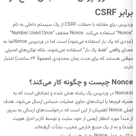
برابر CSRF
وردپرس برای مقابله با حملات CSRF از یک سیستم داخلی به نام
“Nonce” استفاده می‌کند. Nonce مخفف “Number Used Once”
(عددی که یک بار استفاده می‌شود) است، اما در وردپرس Nonceها به
معنای واقعی “فقط یک بار” استفاده نمی‌شوند، بلکه توکن‌های امنیتی
موقتی هستند که برای مدت زمان محدودی (معمولاً ۲۴ ساعت) اعتبار
دارند.
Nonce چیست و چگونه کار می‌کند؟
Noncest در وردپرس یک رشته هش شده و تصادفی است که به
همراه فرم‌ها یا لینک‌های حاوی عملیات حساس ارسال می‌شود. هدف
اصلی Nonce اطمینان از این است که درخواست‌های ارسالی به سرور،
از مبدأ مورد انتظار (یعنی از خود سایت و توسط کاربر احراز هویت
شده) و نه از یک منبع خارجی مخرب، نشأت گرفته‌اند.
مکانیزم عمل Nonce به شرح زیر است: