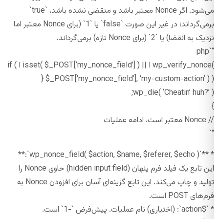
می‌شود. اگر Nonce معتبر باشد و منقضی نشده باشد، `true`
برمی‌گرداند؛ در غیر این صورت `false` یا `1` (برای Nonce معتبر اما
نزدیک به انقضا) یا `2` (برای Nonce تازه) برمی‌گرداند.
“`php
if ( ! isset( $_POST[‘my_nonce_field’] ) || ! wp_verify_nonce(
$_POST[‘my_nonce_field’], ‘my-custom-action’ ) ) {
wp_die( ‘Cheatin’ huh?’ );
}
// Nonce معتبر است، ادامه عملیات
“`
* **`wp_nonce_field( $action, $name, $referer, $echo )`:**
این تابع یک فیلد فرم پنهان (hidden input field) حاوی Nonce را
تولید و چاپ می‌کند. این تابع گزینه‌ای آسان برای افزودن Nonce به
فرم‌های POST است.
* `$action`: (اختیاری) نام عملیات. پیش‌فرض `-1` است.