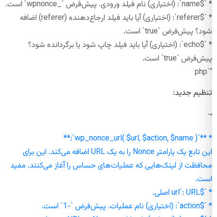
* `$name`: (اختیاری) نام فیلد ورودی. پیش‌فرض `_wpnonce` است.
* `$referer`: (اختیاری) آیا باید فیلد ارجاع‌دهنده (referer) اضافه
شود؟ پیش‌فرض `true` است.
* `$echo`: (اختیاری) آیا باید فیلد چاپ شود یا برگردانده شود؟
پیش‌فرض `true` است.
“`php
تنظیم جدید:
“`
* **`wp_nonce_url( $url, $action, $name )`:**
این تابع یک پارامتر Nonce را به یک URL اضافه می‌کند. این برای
محافظت از لینک‌هایی که عملیات‌های حساس را آغاز می‌کنند، مفید
است.
* `$url`: URL اصلی.
* `$action`: (اختیاری) نام عملیات. پیش‌فرض `-1` است.