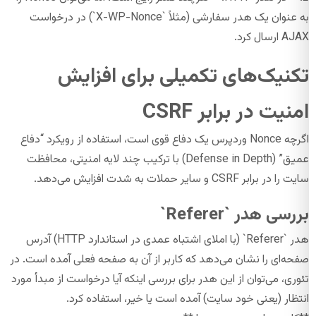
به عنوان یک هدر سفارشی (مثلاً `X-WP-Nonce`) در درخواست
AJAX ارسال کرد.
تکنیک‌های تکمیلی برای افزایش
امنیت در برابر CSRF
اگرچه Nonce وردپرس یک دفاع قوی است، استفاده از رویکرد “دفاع
عمیق” (Defense in Depth) با ترکیب چند لایه امنیتی، محافظت
سایت را در برابر CSRF و سایر حملات به شدت افزایش می‌دهد.
بررسی هدر `Referer`
هدر `Referer` (با املای اشتباه عمدی در استاندارد HTTP) آدرس
صفحه‌ای را نشان می‌دهد که کاربر از آن به صفحه فعلی آمده است. در
تئوری، می‌توان از این هدر برای بررسی اینکه آیا درخواست از مبدأ مورد
انتظار (یعنی خود سایت) آمده است یا خیر، استفاده کرد.