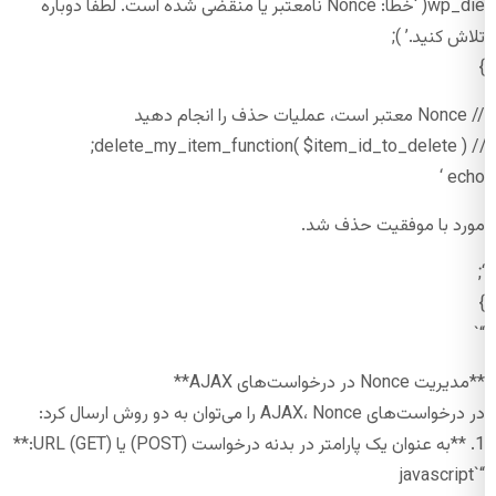
wp_die( ‘خطا: Nonce نامعتبر یا منقضی شده است. لطفا دوباره
تلاش کنید.’ );
}
// Nonce معتبر است، عملیات حذف را انجام دهید
// delete_my_item_function( $item_id_to_delete );
echo ‘
مورد با موفقیت حذف شد.
‘;
}
“`
**مدیریت Nonce در درخواست‌های AJAX**
در درخواست‌های AJAX، Nonce را می‌توان به دو روش ارسال کرد:
1. **به عنوان یک پارامتر در بدنه درخواست (POST) یا URL (GET):**
“`javascript