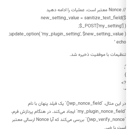
// Nonce معتبر است، عملیات را ادامه دهید
$new_setting_value = sanitize_text_field(
$_POST['my_setting'] );
update_option( 'my_plugin_setting', $new_setting_value );
echo '
تنظیمات با موفقیت ذخیره شد.
‘;
}
?>
“`
در این مثال، `wp_nonce_field()` یک فیلد پنهان با نام
`my_plugin_nonce_field` ایجاد می‌کند. در هنگام پردازش فرم،
`wp_verify_nonce()` بررسی می‌کند که آیا Nonce ارسالی معتبر
است یا خیر.