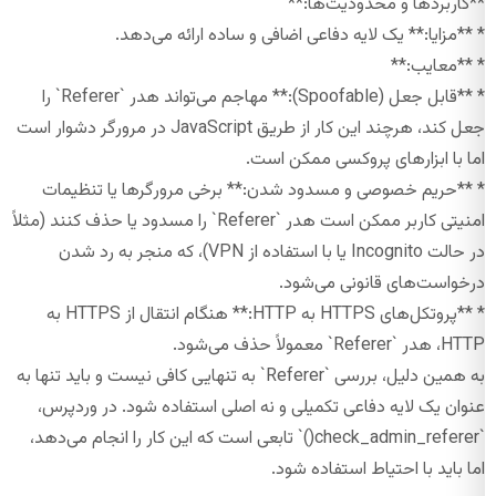
**کاربردها و محدودیت‌ها:**
* **مزایا:** یک لایه دفاعی اضافی و ساده ارائه می‌دهد.
* **معایب:**
* **قابل جعل (Spoofable):** مهاجم می‌تواند هدر `Referer` را
جعل کند، هرچند این کار از طریق JavaScript در مرورگر دشوار است
اما با ابزارهای پروکسی ممکن است.
* **حریم خصوصی و مسدود شدن:** برخی مرورگرها یا تنظیمات
امنیتی کاربر ممکن است هدر `Referer` را مسدود یا حذف کنند (مثلاً
در حالت Incognito یا با استفاده از VPN)، که منجر به رد شدن
درخواست‌های قانونی می‌شود.
* **پروتکل‌های HTTPS به HTTP:** هنگام انتقال از HTTPS به
HTTP، هدر `Referer` معمولاً حذف می‌شود.
به همین دلیل، بررسی `Referer` به تنهایی کافی نیست و باید تنها به
عنوان یک لایه دفاعی تکمیلی و نه اصلی استفاده شود. در وردپرس،
`check_admin_referer()` تابعی است که این کار را انجام می‌دهد،
اما باید با احتیاط استفاده شود.