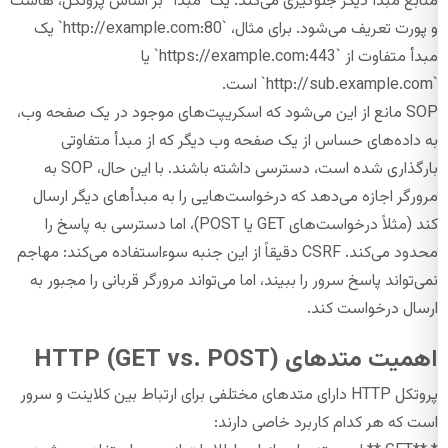
منابع مبدأ دیگر جلوگیری می‌کند. یک “مبدأ” بر اساس پروتکل، هاست
و پورت تعریف می‌شود. برای مثال، `http://example.com:80` یک
مبدأ متفاوت از `https://example.com:443` یا
`http://sub.example.com` است.
SOP مانع از این می‌شود که اسکریپت‌های موجود در یک صفحه وب،
به داده‌های حساس از یک صفحه وب دیگر که از مبدأ متفاوتی
بارگذاری شده است، دسترسی داشته باشند. با این حال، SOP به
مرورگر اجازه می‌دهد که درخواست‌هایی را به مبدأهای دیگر ارسال
کند (مثلاً درخواست‌های GET یا POST)، اما دسترسی به پاسخ را
محدود می‌کند. CSRF دقیقاً از این جنبه سوءاستفاده می‌کند: مهاجم
نمی‌تواند پاسخ سرور را ببیند، اما می‌تواند مرورگر قربانی را مجبور به
ارسال درخواست کند.
اهمیت متدهای HTTP (GET vs. POST)
پروتکل HTTP دارای متدهای مختلفی برای ارتباط بین کلاینت و سرور
است که هر کدام کاربرد خاصی دارند: