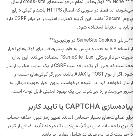
* **`None`:** کوکی‌ها در تمام درخواست‌های cross-site ارسال
می‌شوند، اما فقط در صورتی که اتصال HTTPS باشد و کوکی دارای
پرچم `Secure` باشد. این گزینه کمترین امنیت را در برابر CSRF دارد
و باید با احتیاط استفاده شود.
**مزایای SameSite Cookies در وردپرس:**
از نسخه ۵.۷ به بعد، وردپرس به طور پیش‌فرض برای کوکی‌های احراز
هویت خود از ویژگی `SameSite=Lax` استفاده می‌کند. این بدان
معناست که حتی اگر یک درخواست CSRF از یک سایت مخرب ارسال
شود، اگر از نوع POST یا AJAX باشد، مرورگر کوکی‌های جلسه را
ارسال نخواهد کرد، در نتیجه درخواست بدون احراز هویت قربانی به
سرور می‌رسد و رد می‌شود. این یک بهبود امنیتی قابل توجه است.
پیاده‌سازی CAPTCHA یا تایید کاربر
برای عملیات‌های بسیار حساس (مانند تغییر رمز عبور، حذف حساب
کاربری یا عملیات مالی بزرگ)، می‌توان یک مرحله تأیید اضافی از کاربر
درخواست کرد. این می‌تواند شامل موارد زیر باشد: