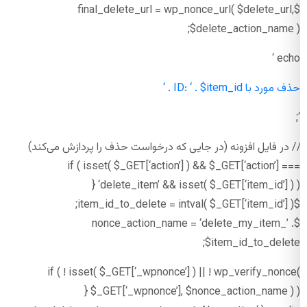
$final_delete_url = wp_nonce_url( $delete_url,
$delete_action_name );
echo ‘
حذف مورد با ID: ‘ . $item_id . ‘
‘;
// در فایل افزونه (در جایی که درخواست حذف را پردازش می‌کند)
if ( isset( $_GET[‘action’] ) && $_GET[‘action’] ===
‘delete_item’ && isset( $_GET[‘item_id’] ) ) {
$item_id_to_delete = intval( $_GET[‘item_id’] );
$nonce_action_name = ‘delete_my_item_’ .
$item_id_to_delete;
if ( ! isset( $_GET[‘_wpnonce’] ) || ! wp_verify_nonce(
$_GET[‘_wpnonce’], $nonce_action_name ) ) {