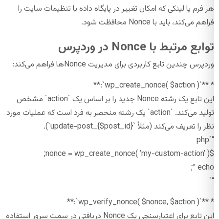
هر فرم یا لینکی که امکان تغییر در پایگاه داده یا تنظیمات سایت را
فراهم می‌کند، باید با Nonce محافظت شود.
توابع مرتبط با Nonce در وردپرس
وردپرس چندین تابع کاربردی برای مدیریت Nonceها فراهم می‌کند:
* **`wp_create_nonce( $action )`:**
این تابع یک رشته Nonce جدید را بر اساس یک `action` مشخص
تولید می‌کند. `action` یک رشته منحصر به فرد است که عملیات مورد
نظر را تعریف می‌کند (مثلاً `update-post_{$post_id}`).
“`php
$nonce = wp_create_nonce( ‘my-custom-action’ );
echo ”;
“`
* **`wp_verify_nonce( $nonce, $action )`:**
این تابع برای اعتبارسنجی یک Nonce دریافتی در سمت سرور استفاده