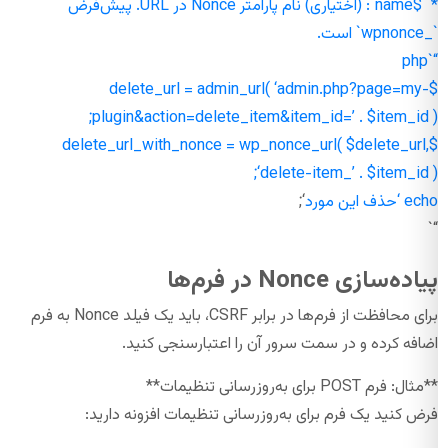
* `$name`: (اختیاری) نام پارامتر Nonce در URL. پیش‌فرض
`_wpnonce` است.
“`php
$delete_url = admin_url( ‘admin.php?page=my-
plugin&action=delete_item&item_id=’ . $item_id );
$delete_url_with_nonce = wp_nonce_url( $delete_url,
‘delete-item_’ . $item_id );
echo ‘
حذف این مورد
‘;
“`
پیاده‌سازی Nonce در فرم‌ها
برای محافظت از فرم‌ها در برابر CSRF، باید یک فیلد Nonce به فرم
اضافه کرده و در سمت سرور آن را اعتبارسنجی کنید.
**مثال: فرم POST برای به‌روزرسانی تنظیمات**
فرض کنید یک فرم برای به‌روزرسانی تنظیمات افزونه دارید: