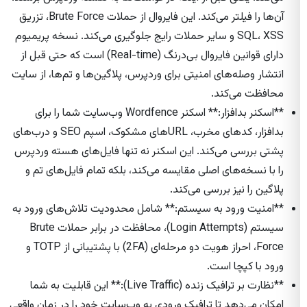
آن‌ها را فیلتر می‌کند. این فایروال از حملات Brute Force، تزریق
SQL، XSS و سایر حملات رایج جلوگیری می‌کند. نسخه پریمیوم
دارای قوانین فایروال بی‌درنگ (Real-time) است که حتی قبل از
انتشار وصله‌های امنیتی برای وردپرس، پلاگین‌ها و تم‌ها، از سایت
محافظت می‌کند.
**اسکنر بدافزار:** اسکنر Wordfence وب‌سایت شما را برای
بدافزار، کدهای مخرب، URL‌های مشکوک، اسپم SEO و درب‌های
پشتی بررسی می‌کند. این اسکنر نه تنها فایل‌های هسته وردپرس
را با نسخه‌های اصلی مقایسه می‌کند، بلکه تمام فایل‌های تم و
پلاگین را نیز بررسی می‌کند.
**امنیت ورود به سیستم:** شامل محدودیت تلاش‌های ورود به
سیستم (Login Attempts)، محافظت در برابر حملات Brute
Force، احراز هویت دو مرحله‌ای (2FA) با پشتیبانی از TOTP و
ورود با کپچا است.
**نظارت بر ترافیک زنده (Live Traffic):** این قابلیت به شما
امکان می‌دهد تا ترافیک ورودی به وب‌سایت خود را در زمان واقعی