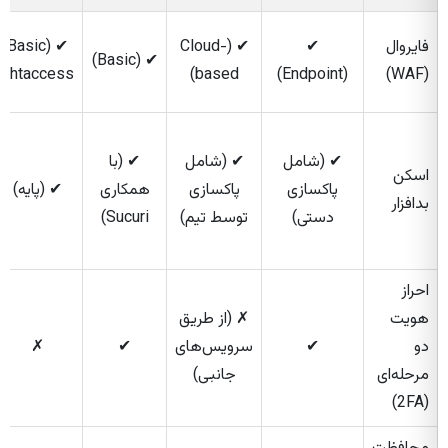
فایروال
✔
✔ (Cloud-
✔ (Basic
✔ (Basic)
.htaccess)
based)
(Endpoint)
(WAF)
✔ (شامل
✔ (شامل
✔ (با
اسکن
پاکسازی
پاکسازی
همکاری
✔ (پایه)
بدافزار
دستی)
توسط تیم)
Sucuri)
احراز
هویت
✗ (از طریق
دو
✔
سرویس‌های
✔
✗
مرحله‌ای
جانبی)
(2FA)