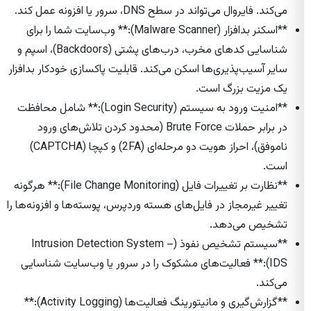
می‌کند. فایروال می‌تواند در سطح DNS، سرور یا افزونه عمل کند.
**اسکنر بدافزار (Malware Scanner):** وب‌سایت شما را برای
شناسایی کد‌های مخرب، درب‌های پشتی (Backdoors)، اسپم و
سایر آسیب‌پذیری‌ها اسکن می‌کند. قابلیت پاکسازی خودکار بدافزار
یک مزیت بزرگ است.
**امنیت ورود به سیستم (Login Security):** شامل محافظت
در برابر حملات Brute Force (محدود کردن تلاش‌های ورود
ناموفق)، احراز هویت دو مرحله‌ای (2FA) و کپچا (CAPTCHA)
است.
**نظارت بر تغییرات فایل (File Change Monitoring):** هرگونه
تغییر غیرمجاز در فایل‌های هسته وردپرس، پوسته‌ها و افزونه‌ها را
تشخیص می‌دهد.
**سیستم تشخیص نفوذ (Intrusion Detection System –
IDS):** فعالیت‌های مشکوک را در سرور یا وب‌سایت شناسایی
می‌کند.
**گزارش‌گیری و مانیتورینگ فعالیت‌ها (Activity Logging):**