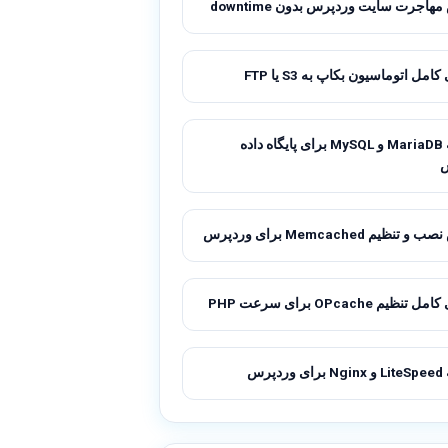
اجرت سایت وردپرس بدون downtime
امل اتوماسیون بکاپ به S3 یا FTP
مقایسه MariaDB و MySQL برای پایگاه داده
نظیم Memcached برای وردپرس
ظیم OPcache برای سرعت PHP
پرس