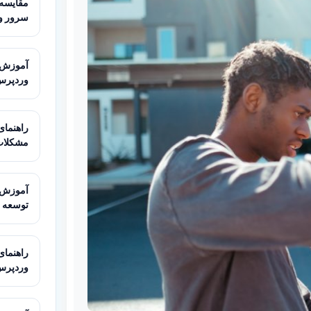
سرور و
وردپرس
مشکلات
توسعه
وردپرس