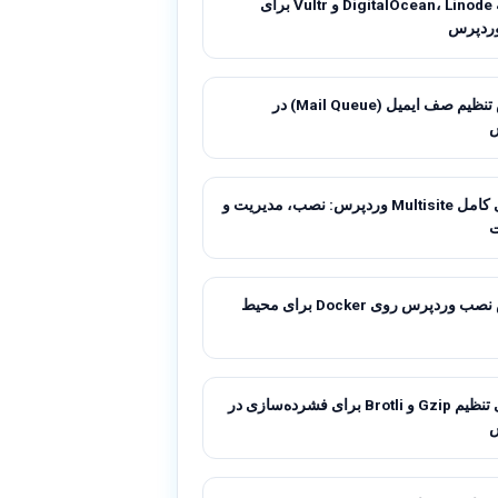
مقایسه DigitalOcean، Linode و Vultr برای
ردپرس
آموزش تنظیم صف ایمیل (Mail Queue) در
راهنمای کامل Multisite وردپرس: نصب، مدیریت و
آموزش نصب وردپرس روی Docker برای محیط
راهنمای تنظیم Gzip و Brotli برای فشرده‌سازی در