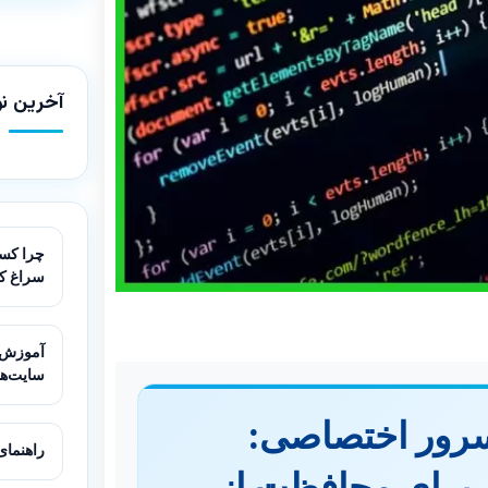
آخرین نو
چرا کسب
سراغ ک
سایت‌ه
رور اختصاصی:
راهنمای مقاب
 برای محافظت از