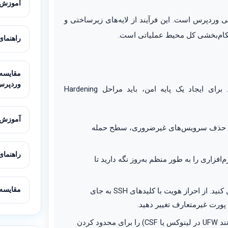
آموزش مه
 وردپرس است. این فرآیند از لایه‌های زیرساختی و
کام‌بخشی کل محیط عملیاتی است.
راهنمای ک
وردپرس
، سیستم‌عامل آن است. برای ایجاد یک پایه امن، باید مراحل Hardening
آموزش نصب و ت
. حذف سرویس‌های غیرضروری، سطح حمله
راهنمای کامل تن
فزاری را به طور منظم به‌روز نگه دارید تا
مقایسه LiteSpeed و Nginx برای ورد
دسترسی روت (root) از طریق SSH را غیرفعال کنید. از احراز هویت با کلیدهای SSH به جای
یک فایروال سخت‌افزاری یا نرم‌افزاری (مانند UFW در لینوکس یا CSF) را برای محدود کردن