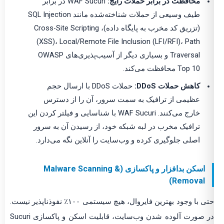
محافظت در برابر حملات رایج:
WAF Sucuri در برابر
طیف وسیعی از حملات شناخته‌شده مانند SQL Injection
(تزریق کد مخرب به پایگاه داده)، Cross-Site Scripting
(XSS)، Local/Remote File Inclusion (LFI/RFI)، Path
Traversal و بسیاری دیگر از آسیب‌پذیری‌های OWASP
Top 10 محافظت می‌کند.
کاهش حملات DDoS:
حملات DDoS با ارسال حجم
عظیمی از ترافیک به سمت سرور، آن را از دسترس
خارج می‌کنند. WAF Sucuri با شناسایی و فیلتر کردن این
ترافیک مخرب در لبه شبکه خود، از رسیدن آن به سرور
اصلی جلوگیری کرده و وب‌سایت را آنلاین نگه می‌دارد.
اسکن بدافزار و پاکسازی (Malware Scanning &
Removal)
حتی با وجود بهترین فایروال، هیچ سیستمی ۱۰۰٪ نفوذناپذیر نیست.
در صورت آلوده شدن وب‌سایت، قابلیت اسکن و پاکسازی Sucuri