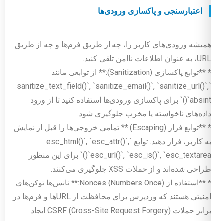
اعتبارسنجی و پاکسازی ورودی‌ها
همیشه ورودی‌های کاربر را، چه از طریق فرم‌ها و چه از طریق
URL، به عنوان اطلاعات ناامن تلقی کنید.
* **توابع پاکسازی (Sanitization):** از توابعی مانند
`sanitize_text_field()`, `sanitize_email()`, `sanitize_url()`,
`absint()` برای پاکسازی ورودی‌ها استفاده کنید تا از ورود
داده‌های ناخواسته یا مخرب جلوگیری شود.
* **توابع فرار (Escaping):** تمامی خروجی‌ها را قبل از نمایش
به کاربر، فرار دهید. توابع `esc_html()`, `esc_attr()`,
`esc_url()`, `esc_js()`, `esc_textarea()` برای این منظور
طراحی شده‌اند و از حملات XSS جلوگیری می‌کنند.
* **استفاده از Nonces (Numbers Once):** نانس‌ها توکن‌های
امنیتی هستند که وردپرس برای محافظت از URLها و فرم‌ها در
برابر حملات CSRF (Cross-Site Request Forgery) ایجاد