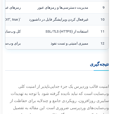
9
مدیریت دسترسی‌ها و رمزهای عبور
رمزهای عبور قوی، 2FA، و اصل حداقل دسترسی را اعمال کنید. نام کاربر
10
غیرفعال کردن ویرایشگر فایل در داشبورد
`define( ‘DISALLOW_FILE_EDIT’, true );` را در `wp-config.php` اضافه کنید.
11
استفاده از SSL/TLS (HTTPS)
کل وب‌سایت را با گواهی L
12
ممیزی امنیتی و تست نفوذ
برای وب‌سایت‌
نتیجه‌گیری
امنیت قالب وردپرس یک جزء جدایی‌ناپذیر از امنیت کلی
وب‌سایت است که نباید نادیده گرفته شود. با توجه به تهدیدات
سایبری روزافزون، رویکردی جامع و چندلایه برای حفاظت از
وب‌سایت‌های وردپرسی ضروری است. این مقاله به تفصیل