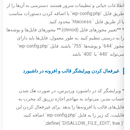
اطلاعات حیاتی و تنظیمات سرور هستند. دسترسی به آن‌ها را از
طریق فایل `wp-config.php` با اضافه کردن دستورات مناسب
یا از طریق فایل `.htaccess` محدود کنید.
* **تغییر مجوزهای فایل (chmod):** مجوزهای فایل‌ها و پوشه‌ها
را به درستی تنظیم کنید. به طور معمول، فایل‌ها باید دارای
مجوز `644` و پوشه‌ها `755` باشند. فایل `wp-config.php`
می‌تواند `440` یا `400` باشد.
غیرفعال کردن ویرایشگر قالب و افزونه در داشبورد
* ویرایشگر کد در داشبورد وردپرس، در صورت هک شدن
حساب مدیر، می‌تواند به مهاجم اجازه تزریق کد مخرب به
فایل‌های قالب یا افزونه‌ها را بدهد. برای غیرفعال کردن این
قابلیت، کد زیر را به فایل `wp-config.php` اضافه کنید:
`define( ‘DISALLOW_FILE_EDIT’, true );`