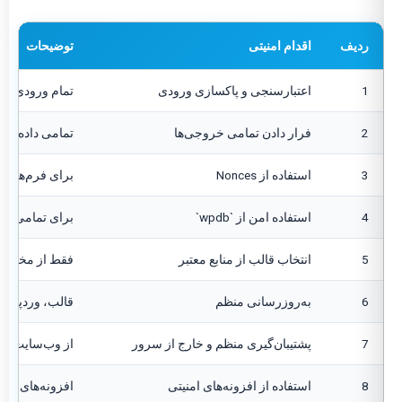
ردیف
اقدام امنیتی
توضیحات
1
اعتبارسنجی و پاکسازی ورودی
تمام ورودی‌های کاربر را با توابع 
2
فرار دادن تمامی خروجی‌ها
تمامی داده‌های نمایش داده 
3
استفاده از Nonces
برای فرم‌ها و URLهای حاوی اکشن‌های مهم، از توکن‌های امنیتی نانس استفاده کنید.
4
استفاده امن از `wpdb`
برای تمامی تعاملات با پایگ
5
انتخاب قالب از منابع معتبر
فقط از مخزن رس
6
به‌روزرسانی منظم
قالب، وردپرس و 
7
پشتیبان‌گیری منظم و خارج از سرور
از وب‌سایت و پ
8
استفاده از افزونه‌های امنیتی
افزونه‌های امنی