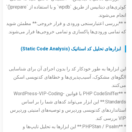
کوئری‌های دیتابیس از طریق `wpdb` و با استفاده از `prepare()`
انجام می‌شوند.
* **بررسی اعتبارسنجی ورودی و فرار خروجی:** مطمئن شوید
که تمامی ورودی‌ها پاکسازی و تمامی خروجی‌ها فرار می‌شوند.
ابزارهای تحلیل کد استاتیک (Static Code Analysis)
این ابزارها به طور خودکار کد را بدون اجرای آن برای شناسایی
الگوهای مشکوک، آسیب‌پذیری‌ها و خطاهای کدنویسی اسکن
می‌کنند.
* **PHP CodeSniffer با قوانین WordPress-VIP-Coding-
Standards:** این ابزار می‌تواند کدهای شما را بر اساس
استانداردهای کدنویسی وردپرس و توصیه‌های امنیتی وردپرس
VIP بررسی کند.
* **PHPStan / Psalm:** این ابزارها به تحلیل تایپ‌ها و