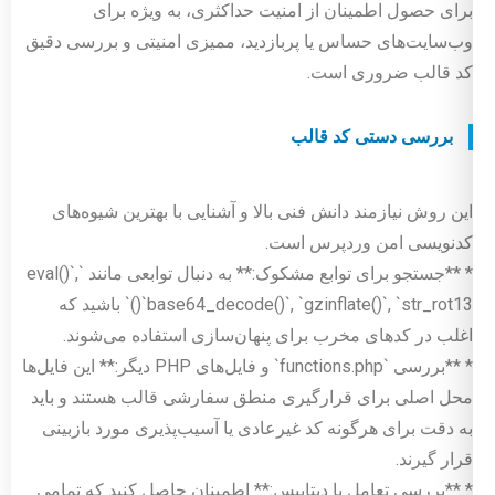
برای حصول اطمینان از امنیت حداکثری، به ویژه برای
وب‌سایت‌های حساس یا پربازدید، ممیزی امنیتی و بررسی دقیق
کد قالب ضروری است.
بررسی دستی کد قالب
این روش نیازمند دانش فنی بالا و آشنایی با بهترین شیوه‌های
کدنویسی امن وردپرس است.
* **جستجو برای توابع مشکوک:** به دنبال توابعی مانند `eval()`,
`base64_decode()`, `gzinflate()`, `str_rot13()` باشید که
اغلب در کدهای مخرب برای پنهان‌سازی استفاده می‌شوند.
* **بررسی `functions.php` و فایل‌های PHP دیگر:** این فایل‌ها
محل اصلی برای قرارگیری منطق سفارشی قالب هستند و باید
به دقت برای هرگونه کد غیرعادی یا آسیب‌پذیری مورد بازبینی
قرار گیرند.
* **بررسی تعامل با دیتابیس:** اطمینان حاصل کنید که تمامی