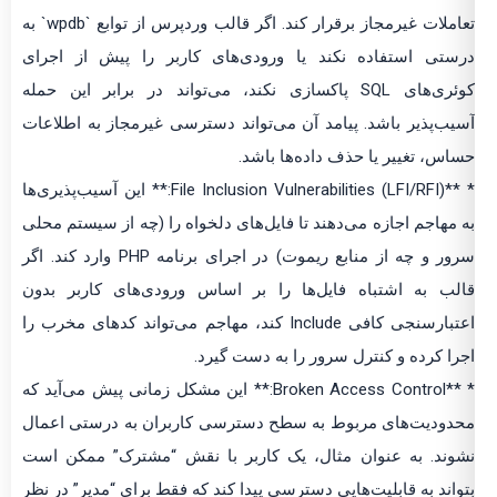
تعاملات غیرمجاز برقرار کند. اگر قالب وردپرس از توابع `wpdb` به
درستی استفاده نکند یا ورودی‌های کاربر را پیش از اجرای
کوئری‌های SQL پاکسازی نکند، می‌تواند در برابر این حمله
آسیب‌پذیر باشد. پیامد آن می‌تواند دسترسی غیرمجاز به اطلاعات
حساس، تغییر یا حذف داده‌ها باشد.
* **File Inclusion Vulnerabilities (LFI/RFI):** این آسیب‌پذیری‌ها
به مهاجم اجازه می‌دهند تا فایل‌های دلخواه را (چه از سیستم محلی
سرور و چه از منابع ریموت) در اجرای برنامه PHP وارد کند. اگر
قالب به اشتباه فایل‌ها را بر اساس ورودی‌های کاربر بدون
اعتبارسنجی کافی Include کند، مهاجم می‌تواند کدهای مخرب را
اجرا کرده و کنترل سرور را به دست گیرد.
* **Broken Access Control:** این مشکل زمانی پیش می‌آید که
محدودیت‌های مربوط به سطح دسترسی کاربران به درستی اعمال
نشوند. به عنوان مثال، یک کاربر با نقش “مشترک” ممکن است
بتواند به قابلیت‌هایی دسترسی پیدا کند که فقط برای “مدیر” در نظر