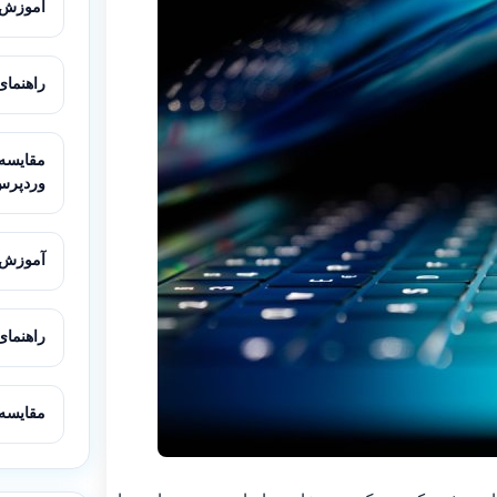
آموزش مه
راهنمای ک
وردپرس
آموزش نصب و ت
راهنمای کامل تن
مقایسه LiteSpeed و Nginx برای ورد