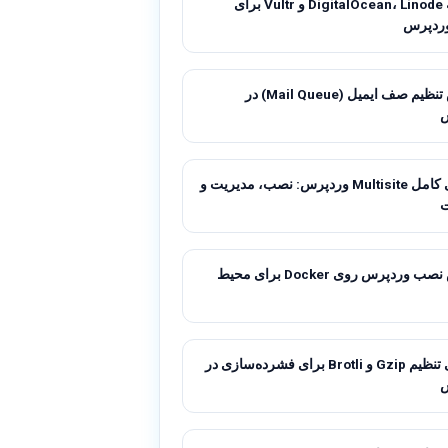
مقایسه DigitalOcean، Linode و Vultr برای
ردپرس
آموزش تنظیم صف ایمیل (Mail Queue) در
راهنمای کامل Multisite وردپرس: نصب، مدیریت و
آموزش نصب وردپرس روی Docker برای محیط
راهنمای تنظیم Gzip و Brotli برای فشرده‌سازی در