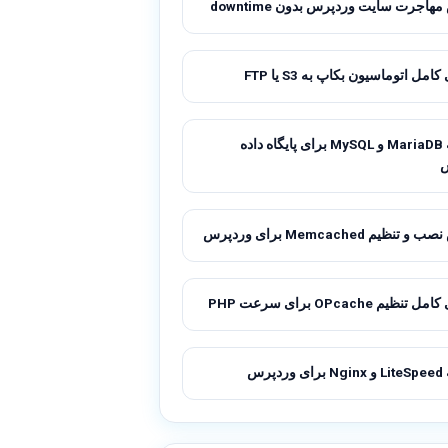
اجرت سایت وردپرس بدون downtime
امل اتوماسیون بکاپ به S3 یا FTP
مقایسه MariaDB و MySQL برای پایگاه داده
نظیم Memcached برای وردپرس
ظیم OPcache برای سرعت PHP
پرس