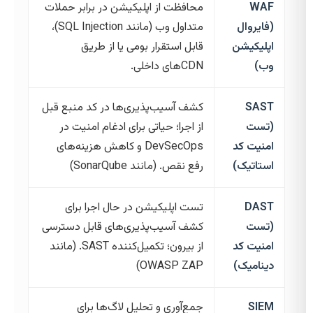
WAF
محافظت از اپلیکیشن در برابر حملات
(فایروال
متداول وب (مانند SQL Injection)،
اپلیکیشن
قابل استقرار بومی یا از طریق
وب)
CDN‌های داخلی.
SAST
کشف آسیب‌پذیری‌ها در کد منبع قبل
(تست
از اجرا؛ حیاتی برای ادغام امنیت در
امنیت کد
DevSecOps و کاهش هزینه‌های
استاتیک)
رفع نقص. (مانند SonarQube)
DAST
تست اپلیکیشن در حال اجرا برای
(تست
کشف آسیب‌پذیری‌های قابل دسترسی
امنیت کد
از بیرون؛ تکمیل‌کننده SAST. (مانند
دینامیک)
OWASP ZAP)
SIEM
جمع‌آوری و تحلیل لاگ‌ها برای