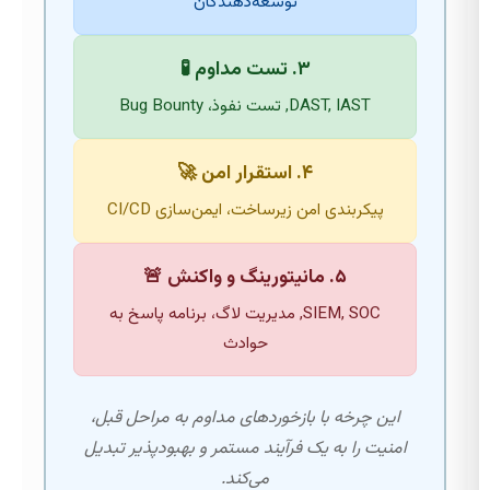
توسعه‌دهندگان
۳. تست مداوم 🧪
DAST, IAST, تست نفوذ، Bug Bounty
۴. استقرار امن 🚀
پیکربندی امن زیرساخت، ایمن‌سازی CI/CD
۵. مانیتورینگ و واکنش 🚨
SIEM, SOC, مدیریت لاگ، برنامه پاسخ به
حوادث
این چرخه با بازخوردهای مداوم به مراحل قبل،
امنیت را به یک فرآیند مستمر و بهبودپذیر تبدیل
می‌کند.