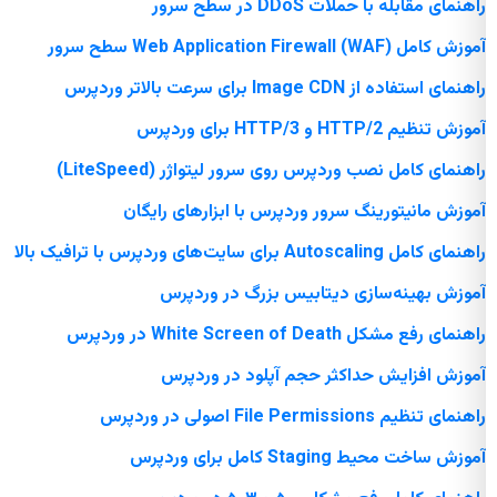
راهنمای مقابله با حملات DDoS در سطح سرور
آموزش کامل Web Application Firewall (WAF) سطح سرور
راهنمای استفاده از Image CDN برای سرعت بالاتر وردپرس
آموزش تنظیم HTTP/2 و HTTP/3 برای وردپرس
راهنمای کامل نصب وردپرس روی سرور لیتواژر (LiteSpeed)
آموزش مانیتورینگ سرور وردپرس با ابزارهای رایگان
راهنمای کامل Autoscaling برای سایت‌های وردپرس با ترافیک بالا
آموزش بهینه‌سازی دیتابیس بزرگ در وردپرس
راهنمای رفع مشکل White Screen of Death در وردپرس
آموزش افزایش حداکثر حجم آپلود در وردپرس
راهنمای تنظیم File Permissions اصولی در وردپرس
آموزش ساخت محیط Staging کامل برای وردپرس