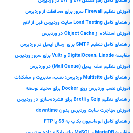
راهنمای کامل رفع مشکل ۵۰۰ و ۵۰۳ در وردپرس
آموزش تنظیم Firewall سرور برای محافظت از وردپرس
راهنمای کامل Load Testing سایت وردپرس قبل از لانچ
آموزش استفاده از Object Cache در وردپرس
راهنمای کامل تنظیم SMTP برای ارسال ایمیل در وردپرس
مقایسه DigitalOcean، Linode و Vultr برای سرور وردپرس
آموزش تنظیم صف ایمیل (Mail Queue) در وردپرس
راهنمای کامل Multisite وردپرس: نصب، مدیریت و مشکلات
آموزش نصب وردپرس روی Docker برای محیط توسعه
راهنمای تنظیم Gzip و Brotli برای فشرده‌سازی در وردپرس
آموزش مهاجرت سایت وردپرس بدون downtime
راهنمای کامل اتوماسیون بکاپ به S3 یا FTP
مقایسه MariaDB و MySQL برای پایگاه داده وردپرس