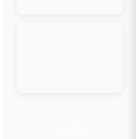
📞 مشاوره رایگان با مهیارهاب –
09202232789